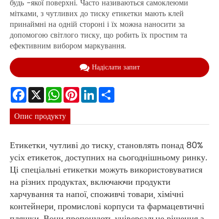
будь -якої поверхні. Часто називаються самоклеюми
мітками, з чутливих до тиску етикетки мають клей
принаймні на одній стороні і їх можна наносити за
допомогою світлого тиску, що робить їх простим та
ефективним вибором маркування.
Надіслати запит
Facebook
X
WhatsApp
Pinterest
LinkedIn
Share
Опис продукту
Етикетки, чутливі до тиску, становлять понад 80%
усіх етикеток, доступних на сьогоднішньому ринку.
Ці спеціальні етикетки можуть використовуватися
на різних продуктах, включаючи продукти
харчування та напої, споживчі товари, хімічні
контейнери, промислові корпуси та фармацевтичні
пляшки. Вони пропонують універсальне рішення з