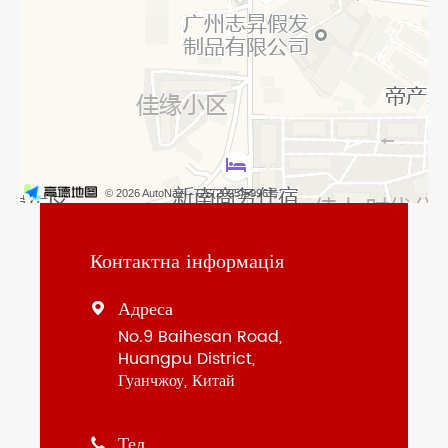
© 2026 AutoNavi
- GS(2025)5996号
Контактна інформація
Адреса

No.9 Baihesan Road,
Huangpu District,
Гуанчжоу, Китай
Тел
