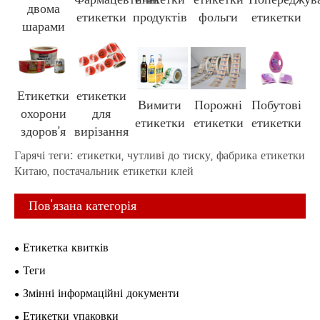
двома
етикетки
продуктів
фольги
етикетки
шарами
Етикетки
етикетки
Вимити
Порожні
Побутові
охорони
для
етикетки
етикетки
етикетки
здоров’я
вирізання
Гарячі теги: етикетки, чутливі до тиску, фабрика етикетки
Китаю, постачальник етикетки клей
Пов'язана категорія
Етикетка квитків
Теги
Змінні інформаційні документи
Етикетки упаковки