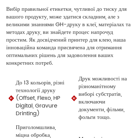
Вибір правильної етикетки, чутливої ​​до тиску для
вашого продукту, може здатися складним, але з
великими знаннями GH-друку в клеї, матеріалах та
методах друку, ви знайдете процес напрочуд
простим. Як досвідчений принтер для клею, наша
інноваційна команда присвячена для отримання
оптимальних рішень для задоволення ваших
конкретних потреб.
Друк можливості на
До 13 кольорів, різні
різноманітному
технології друку
виборі субстратів,
(Offset, Flexo, HP
включаючи
Digital, Gravure
документи, фільми,
Drinting)
фольги тощо.
Приголомшлива,
міцна обробка,