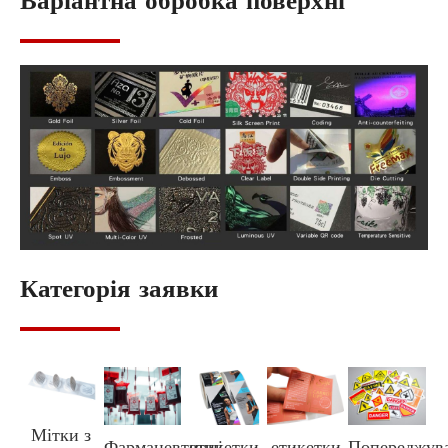
Варіантна обробка поверхні
Категорія заявки
Мітки з
Фармацевтичні
етикетки
етикетки
Попереджув