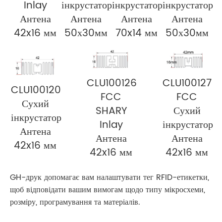
Inlay
інкрустатор
інкрустатор
інкрустатор
Антена
Антена
Антена
Антена
42x16 мм
50х30мм
70x14 мм
50х30мм
CLU100126
CLU100127
CLU100120
FCC
FCC
Сухий
SHARY
Сухий
інкрустатор
Inlay
інкрустатор
Антена
Антена
Антена
42x16 мм
42x16 мм
42x16 мм
GH-друк допомагає вам налаштувати тег RFID-етикетки,
щоб відповідати вашим вимогам щодо типу мікросхеми,
розміру, програмування та матеріалів.