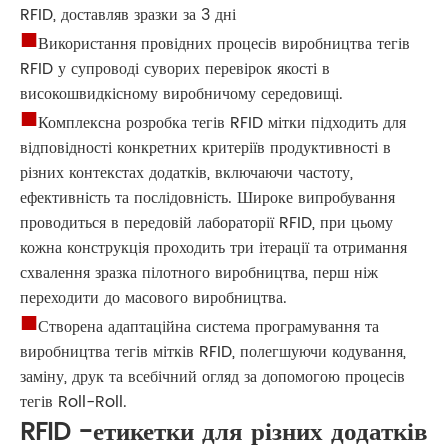
RFID, доставляв зразки за 3 дні
■
Використання провідних процесів виробництва тегів
RFID у супроводі суворих перевірок якості в
високошвидкісному виробничому середовищі.
■
Комплексна розробка тегів RFID мітки підходить для
відповідності конкретних критеріїв продуктивності в
різних контекстах додатків, включаючи частоту,
ефективність та послідовність. Широке випробування
проводиться в передовій лабораторії RFID, при цьому
кожна конструкція проходить три ітерації та отримання
схвалення зразка пілотного виробництва, перш ніж
переходити до масового виробництва.
■
Створена адаптаційна система програмування та
виробництва тегів мітків RFID, полегшуючи кодування,
заміну, друк та всебічний огляд за допомогою процесів
тегів Roll-Roll.
RFID -етикетки для різних додатків