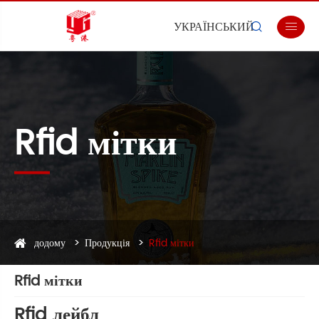
УКРАЇНСЬКИЙ


Rfid мітки
додому
Продукція
Rfid мітки
Rfid мітки
Rfid лейбл