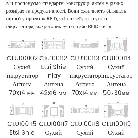
Ми пропонуємо стандартні конструкції антен у різних
розмірах та продуктивності. Вони охоплюють більшість
потреб у проектах RFID, які потребують сухого
інкрустатора, мокрого інкрустації або RFID-тегів.
CLU100102
Clu100112
CLU100113
CLU100114
Сухий
Etsi Shie
Сухий
Сухий
інкрустатор
Inlay
інкрустатор
інкрустатор
Антена
Антена
Антена
Антена
70x14 мм
42x16 мм
70x14 мм
50х30мм
CLU100115
CLU100117
CLU100118
CLU100119
Etsi Shie
Сухий
Сухий
Сухий