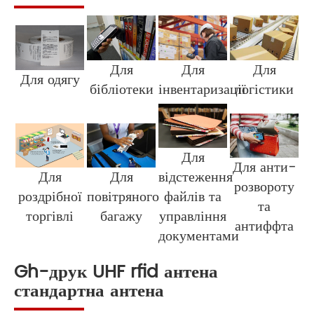
Для
Для
Для
Для одягу
бібліотеки
інвентаризації
логістики
Для
Для анти-
Для
Для
відстеження
розвороту
роздрібної
повітряного
файлів та
та
торгівлі
багажу
управління
антиффта
документами
Gh-друк UHF rfid антена
стандартна антена